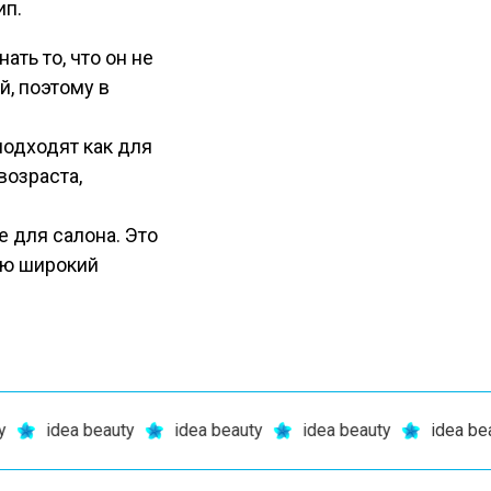
ип.
ать то, что он не
, поэтому в
одходят как для
возраста,
 для салона. Это
ую широкий
idea beauty
idea beauty
idea beauty
idea beauty