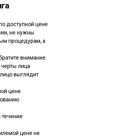
нга
по доступной цене
зии, не нужны
ным процедурам, а
обратите внимание
, черты лица
 лицо выглядит
ной цене
зованию
в течение
млемой цене не