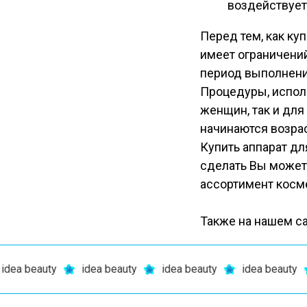
воздействует
Перед тем, как куп
имеет ограничений
период выполнени
Процедуры, испол
женщин, так и для 
начинаются возра
Купить аппарат дл
сделать Вы может
ассортимент косм
Также на нашем с
 beauty
idea beauty
idea beauty
idea beauty
i