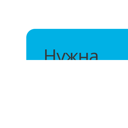
Нужна
по
оборудов
Оставьте заявку
и наш менеджер свяж
время, чтобы
индивидуально подобра
оборудование для вашего бизнеса.