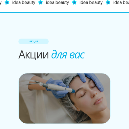
idea beauty
idea beauty
idea beauty
idea beau
Аппараты для вибромассажа
лица
Аппараты для LPG массажа
Расходные материалы
Сыворотки для гидропилинга
акции
Акции
для вас
Аппараты для криолиполиза